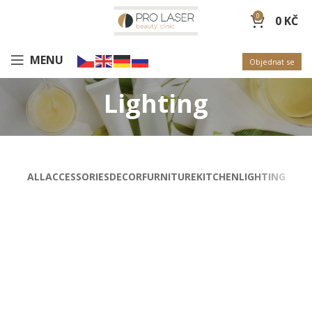
0
0
KČ
MENU
Objednat se
Lighting
ALL
ACCESSORIES
DECOR
FURNITURE
KITCHEN
LIGHTING
VENENATIS NAM PHASELLUS
LIGHTING