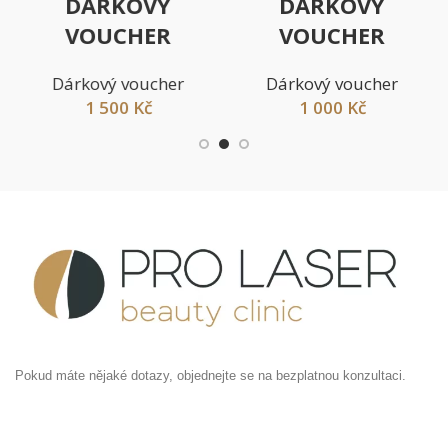
DÁRKOVÝ
DÁRKOVÝ
VOUCHER
VOUCHER
Dárkový voucher
Dárkový voucher
1 500
Kč
1 000
Kč
Pokud máte nějaké dotazy, objednejte se na bezplatnou konzultaci.
Londýnská 182/67, 12000 Praha 2- Vinohrady Česká
republika