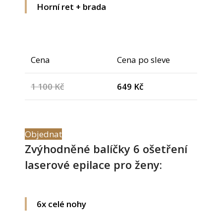
Horní ret + brada
Cena
Cena po sleve
1 100 Kč
649 Kč
Objednat
Zvýhodněné balíčky 6 ošetření
laserové epilace pro ženy:
6x celé nohy