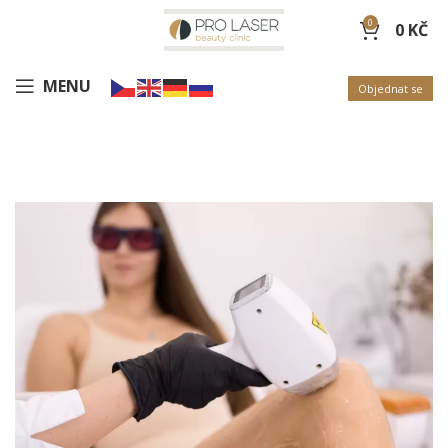
0
0
KČ
MENU
Objednat se