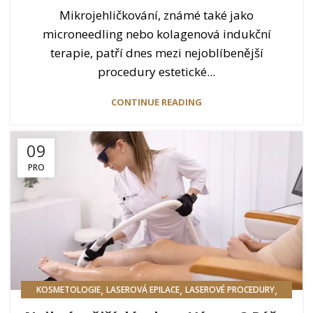
Mikrojehličkování, známé také jako
microneedling nebo kolagenová indukční
terapie, patří dnes mezi nejoblíbenější
procedury estetické...
CONTINUE READING
09
PRO
,
,
,
KOSMETOLOGIE
LASEROVÁ EPILACE
LASEROVÉ PROCEDURY
PÉČE O TĚLO A MASÁŽE