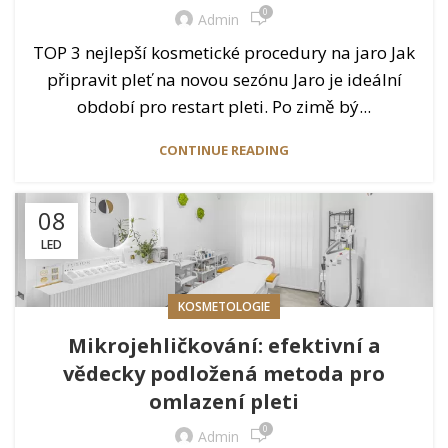
0
Admin
TOP 3 nejlepší kosmetické procedury na jaro Jak
připravit pleť na novou sezónu Jaro je ideální
období pro restart pleti. Po zimě bý...
CONTINUE READING
08
LED
KOSMETOLOGIE
Mikrojehličkování: efektivní a
vědecky podložená metoda pro
omlazení pleti
0
Admin