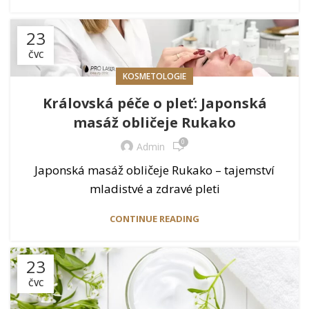
23
ČVC
KOSMETOLOGIE
Královská péče o pleť: Japonská
masáž obličeje Rukako
0
Admin
Japonská masáž obličeje Rukako – tajemství
mladistvé a zdravé pleti
CONTINUE READING
23
ČVC