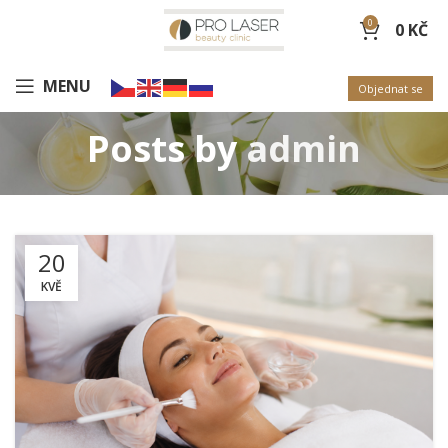
0
0
KČ
MENU
Objednat se
Posts by
admin
20
KVĚ