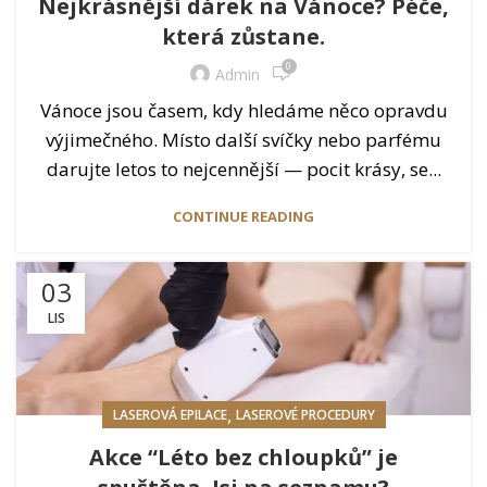
Nejkrásnější dárek na Vánoce? Péče,
která zůstane.
0
Admin
Vánoce jsou časem, kdy hledáme něco opravdu
výjimečného. Místo další svíčky nebo parfému
darujte letos to nejcennější — pocit krásy, se...
CONTINUE READING
03
LIS
,
LASEROVÁ EPILACE
LASEROVÉ PROCEDURY
Akce “Léto bez chloupků” je