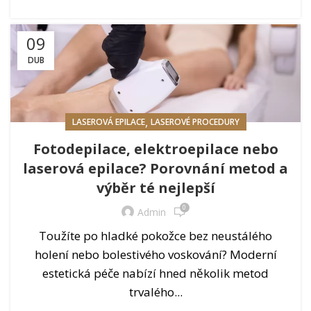
09
DUB
,
LASEROVÁ EPILACE
LASEROVÉ PROCEDURY
Fotodepilace, elektroepilace nebo
laserová epilace? Porovnání metod a
výběr té nejlepší
0
Admin
Toužíte po hladké pokožce bez neustálého
holení nebo bolestivého voskování? Moderní
estetická péče nabízí hned několik metod
trvalého...